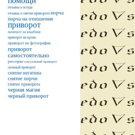
помощи
отзывы о остуде
порча
отзывы о снятии приворота
порча на отношения
приворот
приворот на кладбище
приворот на кровь
приворот по фотографии
приворот
самостоятельно
рассорка
сексуальный приворот
сильный приворот
снятие негатива
снятие порчи
снятие приворота
черная магия
черный приворот