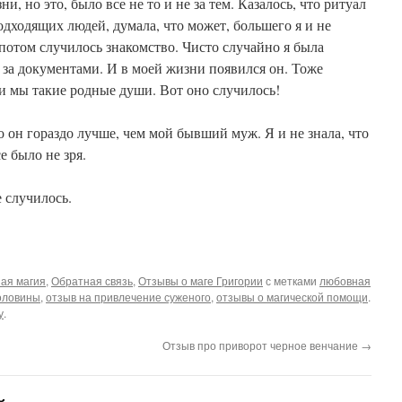
, но это, было все не то и не за тем. Казалось, что ритуал
одходящих людей, думала, что может, большего я и не
 потом случилось знакомство. Чисто случайно я была
 за документами. И в моей жизни появился он. Тоже
 и мы такие родные души. Вот оно случилось!
о он гораздо лучше, чем мой бывший муж. Я и не знала, что
 было не зря.
е случилось.
ая магия
,
Обратная связь
,
Отзывы о маге Григории
с метками
любовная
оловины
,
отзыв на привлечение суженого
,
отзывы о магической помощи
.
у
.
Отзыв про приворот черное венчание
→