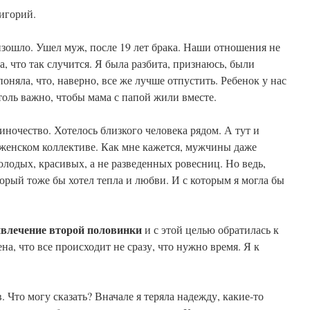
игорий.
оизошло. Ушел муж, после 19 лет брака. Наши отношения не
, что так случится. Я была разбита, признаюсь, были
оняла, что, наверно, все же лучше отпустить. Ребенок у нас
толь важно, чтобы мама с папой жили вместе.
иночество. Хотелось близкого человека рядом. А тут и
в женском коллективе. Как мне кажется, мужчины даже
молодых, красивых, а не разведенных ровесниц. Но ведь,
оторый тоже бы хотел тепла и любви. И с которым я могла бы
влечение второй половинки
и с этой целью обратилась к
а, что все происходит не сразу, что нужно время. Я к
. Что могу сказать? Вначале я теряла надежду, какие-то