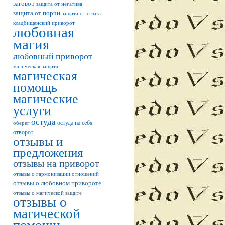
заговор
защита от негатива
защита от порчи
защита от сглаза
кладбищенский приворот
любовная
магия
любовный приворот
магическая защита
магическая
помощь
магические
услуги
остуда
остуда на себя
оберег
отворот
отзывы и
предложения
отзывы на приворот
отзывы о гармонизации отношений
отзывы о любовном привороте
отзывы о магической защите
отзывы о
магической