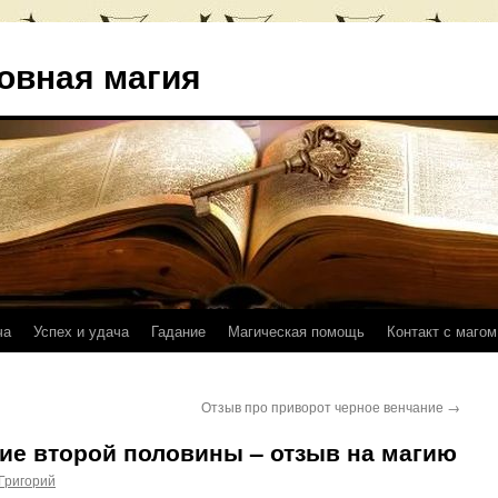
овная магия
ча
Успех и удача
Гадание
Магическая помощь
Контакт с магом
Отзыв про приворот черное венчание
→
ие второй половины – отзыв на магию
Григорий