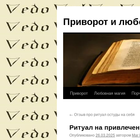
Приворот и люб
Приворот
Любовная магия
Пор
Перейти
к
←
Отзыв про ритуал остуды на себя
содержимому
Ритуал на привлечен
Опубликовано
26.03.2025
автором
Маг 