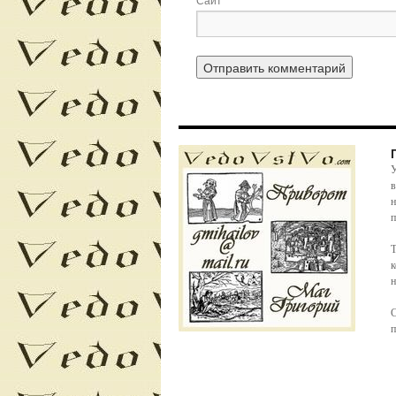
У
в
н
п
Т
к
н
С
п