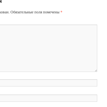
й
*
кован.
Обязательные поля помечены