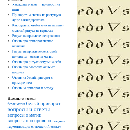
Узелковая магия — приворот на
нити
Приворот на свечах на растущую
луну: взгляд практика
Как сделать, чтобы муж не изменял:
сильный ритуал на верность
Ритуал на привлечение суженого
Отзыв про приворот черное
венчание
Ритуал на привлечение второй
половины – отзыв на магию
Отзыв про ритуал остуды на себя
Отзыв про рассорку жены от
подруги
Отзыв на белый приворот с
примирением
Отзыв на приворот и остуду
Важные темы
белый приворот
белая магия
вопросы и ответы
вопросы о магии
вопросы про приворот
гадание
гармонизация отношений
егильет