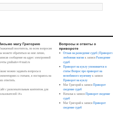
Письмо магу Григорию
Вопросы и ответы о
привороте
важаемый посетитель, по всем вопросам
ы можете обратиться ко мне лично,
Отзыв на разведение судеб | Приворот 
аписав сообщение на адрес электронной
любовная магия
к записи
Разведение
очты gmihailov@mail.ru
судеб
Приворот на куклу упоминается в
акже можно задавать вопросы в
статье Вопрос про приворот на
омментариях к статьям, я постараюсь на
нелюбимого мужчину
к записи
их ответить.
Приворот на куклу
Маг Григорий
к записи
Приворот
айт с развлекательным контентом для
сведение судеб
ользователей 18+
Наталья
к записи
Приворот сведение
судеб
Маг Григорий
к записи
Приворот
сведение судеб