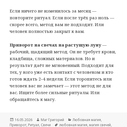
Если ничего не изменилось за месяц —
повторите ритуал. Если после трёх раз ноль —
скорее всего, метод вам не подходит. Или
человек полностью закрыт к вам.
Приворот на свечах на растущую луну
—
рабочий, щадящий метод. Он не требует крови,
кладбища, сложных материалов. Но и
результат даёт не мгновенный. Подходит для
тех, у кого уже есть контакт с человеком и кто
готов ждать 2–4 недели. Если торопитесь или
человек вас не замечает — этот метод не для
вас. Ищите более сильные ритуалы. Или
обращайтесь к магу.
Опубликовано
Автор
Рубрики
16.05.2026
Маг Григорий
Любовная магия
,
Метки
Приворот
,
Ритуал
,
Свечи
любовная магия
,
магия свечей
,