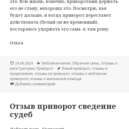
это. Всю жизнь, конечно, приворотами держать
его не стану, нехорошо это. Посмотрю, как
будет дальше, и когда приворот перестанет
действовать (белый он же временный),
постараюсь удержать его сама. А там решу.
Ольга
Опубликовано
Рубрики
24.06.2024
Любовная магия
,
Обратная связь
,
Отзывы о
Метки
маге Григории
,
Приворот
белый приворот
,
отзывы и
предложения
,
отзывы на приворот
,
отзывы о любовном
привороте
,
отзывы о магической помощи
к записи Отзыв на белый приворот парня
Добавить комментарий
Отзыв приворот сведение
судеб
Добрый день, Григорий