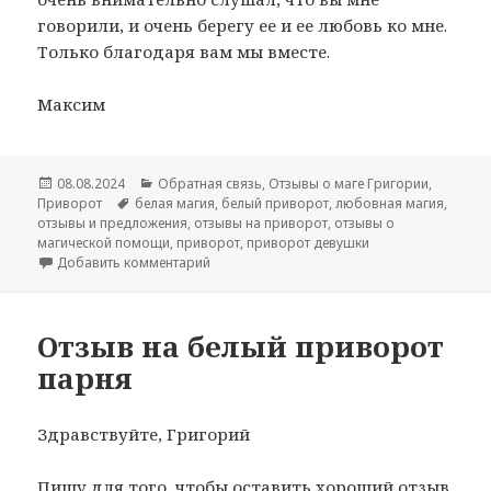
говорили, и очень берегу ее и ее любовь ко мне.
Только благодаря вам мы вместе.
Максим
Опубликовано
Рубрики
08.08.2024
Обратная связь
,
Отзывы о маге Григории
,
Метки
Приворот
белая магия
,
белый приворот
,
любовная магия
,
отзывы и предложения
,
отзывы на приворот
,
отзывы о
магической помощи
,
приворот
,
приворот девушки
к записи Отзыв про приворот на девушку
Добавить комментарий
Отзыв на белый приворот
парня
Здравствуйте, Григорий
Пишу для того, чтобы оставить хороший отзыв