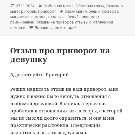
Опубликовано
Рубрики
07.11.2024
Любовная магия
,
Обратная связь
,
Отзывы о
Метки
маге Григории
,
Приворот
белая магия
,
белый приворот
,
магическая помощь
,
отзывы на белый приворот с
примирением
,
отзывы на приворот
,
отзывы о магической
к записи Отзыв на белый приво
помощи
Добавить комментарий
Отзыв про приворот на
девушку
Здравствуйте, Григорий.
Решил написать отзыв на ваш приворот. Мне
нужно и важно было вернуть отношения с
любимой девушкой. Возникла серьезная
проблема в отношениях из-за ссоры, с которой
мы не смогли долго справиться, и она меня
практически разлюбила. Предложила
разойтись и остаться друзьями.