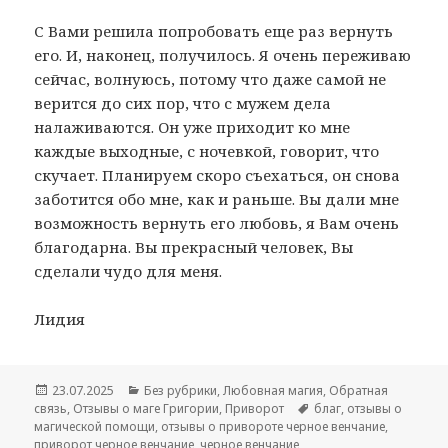
С Вами решила попробовать еще раз вернуть
его. И, наконец, получилось. Я очень переживаю
сейчас, волнуюсь, потому что даже самой не
верится до сих пор, что с мужем дела
налаживаются. Он уже приходит ко мне
каждые выходные, с ночевкой, говорит, что
скучает. Планируем скоро съехаться, он снова
заботится обо мне, как и раньше. Вы дали мне
возможность вернуть его любовь, я Вам очень
благодарна. Вы прекрасный человек, Вы
сделали чудо для меня.
Лидия
Опубликовано
Рубрики
23.07.2025
Без рубрики
,
Любовная магия
,
Обратная
Метки
связь
,
Отзывы о маге Григории
,
Приворот
благ
,
отзывы о
магической помощи
,
отзывы о привороте черное венчание
,
приворот черное венчание
,
черное венчание