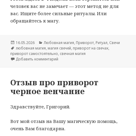
человек вас не замечает — этот метод не для
вас. Ищите более сильные ритуалы. Или
обращайтесь к магу.
Опубликовано
Рубрики
16.05.2026
Любовная магия
,
Приворот
,
Ритуал
,
Свечи
Метки
любовная магия
,
магия свечей
,
приворот на свечах
,
приворот самостоятельно
,
свечная магия
к записи Приворот на свечах на растущую л
Добавить комментарий
Отзыв про приворот
черное венчание
Здравствуйте, Григорий.
Вот мой отзыв на Вашу магическую помощь,
очень Вам благодарна.