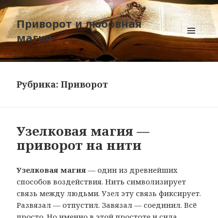
Приворот и любовная
магия
МЕНЮ
И
ВИДЖЕТЫ
Рубрика:
Приворот
Узелковая магия —
приворот на нити
Узелковая магия
— один из древнейших
способов воздействия. Нить символизирует
связь между людьми. Узел эту связь фиксирует.
Развязал — отпустил. Завязал — соединил. Всё
просто. Но именно в этой простоте и сила.