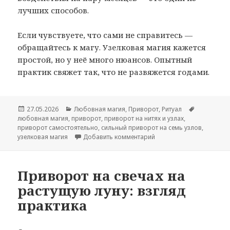
лучших способов.
Если чувствуете, что сами не справитесь —
обращайтесь к магу. Узелковая магия кажется
простой, но у неё много нюансов. Опытный
практик свяжет так, что не развяжется годами.
Опубликовано
Рубрики
Метки
27.05.2026
Любовная магия
,
Приворот
,
Ритуал
любовная магия
,
приворот
,
приворот на нитях и узлах
,
приворот самостоятельно
,
сильный приворот на семь узлов
,
к записи Узелковая маг
узелковая магия
Добавить комментарий
Приворот на свечах на
растущую луну: взгляд
практика