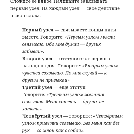
Сложите её вдвое. Начинайте завязывать
первый узел. На каждый узел — своё действие
и свои слова.
Первый узел
— связываете концы нити
вместе. Говорите:
«Первым узлом мысли
связываю. Обо мне думай — других
забывай»
.
Второй узел
— отступите от первого
пальца на два. Говорите:
«Вторым узлом
чувства связываю. По мне скучай — к
другим не привыкай»
.
Третий узел
— ещё отступ.
Говорите:
«Третьим узлом желания
связываю. Меня хотеть — других не
хотеть»
.
Четвёртый узел
— говорите:
«Четвёртым
узлом привычки связываю. Без меня как без
рук — со мной как с собой»
.