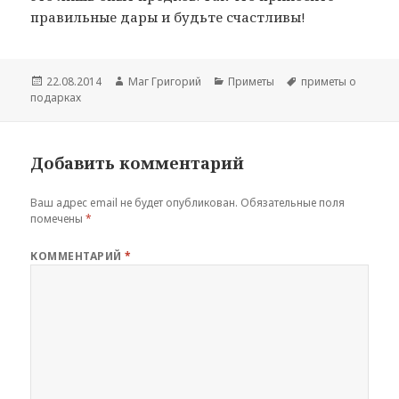
правильные дары и будьте счастливы!
Опубликовано
Автор
Рубрики
Метки
22.08.2014
Маг Григорий
Приметы
приметы о
подарках
Добавить комментарий
Ваш адрес email не будет опубликован.
Обязательные поля
помечены
*
КОММЕНТАРИЙ
*