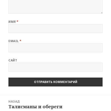
ИМЯ
*
EMAIL
*
САЙТ
Навигация
НАЗАД
по
Талисманы и обереги
Предыдущая
записям