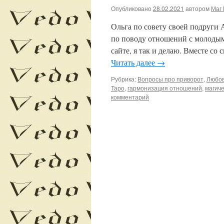
Опубликовано
28.02.2021
автором
Маг 
Ольга по совету своей подруги 
по поводу отношений с молодым
сайте, я так и делаю. Вместе со
Читать далее
→
Рубрика:
Вопросы про приворот
,
Любов
Таро
,
гармонизация отношений
,
магиче
комментарий