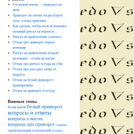
Узелковая магия — приворот на
нити
Приворот на свечах на растущую
луну: взгляд практика
Как сделать, чтобы муж не изменял:
сильный ритуал на верность
Ритуал на привлечение суженого
Отзыв про приворот черное
венчание
Ритуал на привлечение второй
половины – отзыв на магию
Отзыв про ритуал остуды на себя
Отзыв про рассорку жены от
подруги
Отзыв на белый приворот с
примирением
Отзыв на приворот и остуду
Важные темы
белый приворот
белая магия
вопросы и ответы
вопросы о магии
вопросы про приворот
гадание
гармонизация отношений
егильет