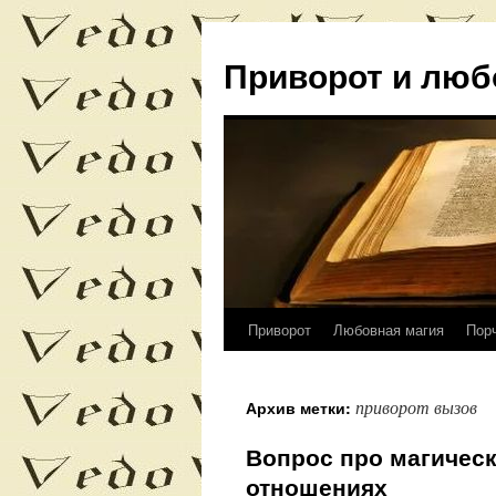
Приворот и люб
Приворот
Любовная магия
Пор
Перейти
к
приворот вызов
Архив метки:
содержимому
Вопрос про магичес
отношениях