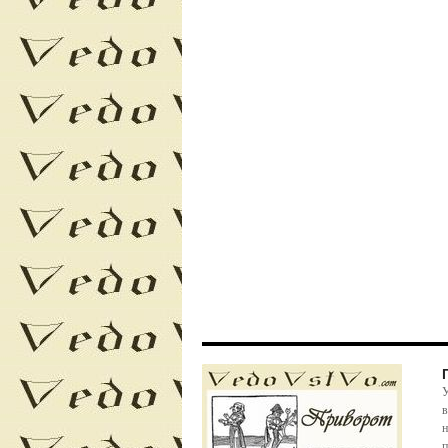
У
в
н
п