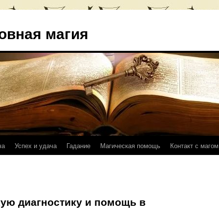
овная магия
ча
Успех и удача
Гадание
Магическая помощь
Контакт с магом
кую диагностику и помощь в