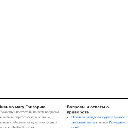
Письмо магу Григорию
Вопросы и ответы о
привороте
важаемый посетитель, по всем вопросам
ы можете обратиться ко мне лично,
Отзыв на разведение судеб | Приворот 
аписав сообщение на адрес электронной
любовная магия
к записи
Разведение
очты gmihailov@mail.ru
судеб