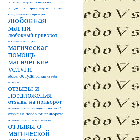
заговор
защита от негатива
защита от порчи
защита от сглаза
кладбищенский приворот
любовная
магия
любовный приворот
магическая защита
магическая
помощь
магические
услуги
остуда
остуда на себя
оберег
отворот
отзывы и
предложения
отзывы на приворот
отзывы о гармонизации отношений
отзывы о любовном привороте
отзывы о магической защите
отзывы о
магической