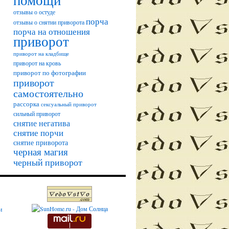
помощи
отзывы о остуде
порча
отзывы о снятии приворота
порча на отношения
приворот
приворот на кладбище
приворот на кровь
приворот по фотографии
приворот
самостоятельно
рассорка
сексуальный приворот
сильный приворот
снятие негатива
снятие порчи
снятие приворота
черная магия
черный приворот
и