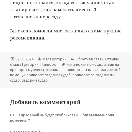
видно, постарался, когда есть желание, стал
планировать, как нам жить вместе. Я
готовлюсь к переезду.
Вы очень помогли мне, оставляю самые лучшие
рекомендации.
Опубликовано
Автор
Рубрики
02.05.2024
Маг Григорий
Обратная связь
,
Отзывы
Метки
о маге Григории
,
Приворот
магическая помощь
,
отзыв на
приворот мужчины
,
отзывы на приворот
,
отзывы о магической
помощи
,
приворот сведение судеб
,
приворот со сведением
судеб
,
сведение судеб
Добавить комментарий
Ваш адрес email не будет опубликован.
Обязательные поля
помечены
*