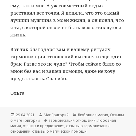
ему, так и мне. А уж совместный отдых
расставил все точки. Я поняла, что это самый
лучший мужчина в моей жизни, а он понял, что
я та, с которой он хочет быть всю оставшуюся
жизнь.
Вот так благодаря вам и вашему ритуалу
гармонизации отношений вы спасли еще один
брак. Разве это не чудо? Чтобы сейчас было со
мной без вас и вашей помощи, даже не хочу
представлять. Спасибо.
Ольга.
Опубликовано
Автор
Рубрики
29.04.2021
Маг Григорий
Любовная магия
,
Отзывы
Метки
о маге Григории
гармонизация отношений
,
любовная
магия
,
отзывы и предложения
,
отзывы о гармонизации
отношений
,
отзывы о магической помощи