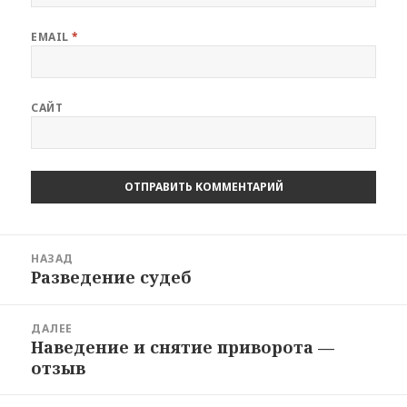
EMAIL
*
САЙТ
Навигация
НАЗАД
по
Разведение судеб
Предыдущая
записям
запись:
ДАЛЕЕ
Наведение и снятие приворота —
Следующая
отзыв
запись: