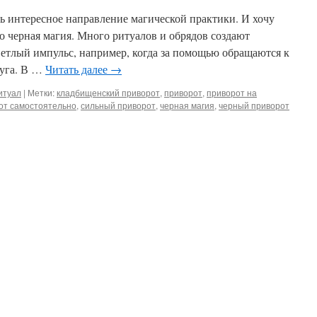
ь интересное направление магической практики. И хочу
это черная магия. Много ритуалов и обрядов создают
етлый импульс, например, когда за помощью обращаются к
руга. В …
Читать далее
→
итуал
|
Метки:
кладбищенский приворот
,
приворот
,
приворот на
от самостоятельно
,
сильный приворот
,
черная магия
,
черный приворот