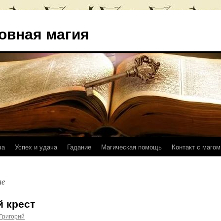
овная магия
ча
Успех и удача
Гадание
Магическая помощь
Контакт с магом
ле
 крест
Григорий