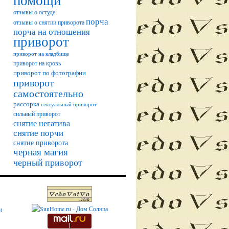
помощи
отзывы о остуде
порча
отзывы о снятии приворота
порча на отношения
приворот
приворот на кладбище
приворот на кровь
приворот по фотографии
приворот
самостоятельно
рассорка
сексуальный приворот
сильный приворот
снятие негатива
снятие порчи
снятие приворота
черная магия
черный приворот
и