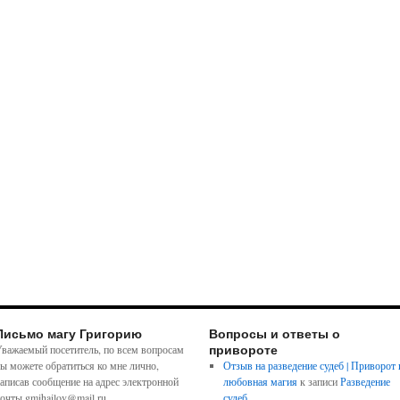
Письмо магу Григорию
Вопросы и ответы о
привороте
важаемый посетитель, по всем вопросам
ы можете обратиться ко мне лично,
Отзыв на разведение судеб | Приворот 
аписав сообщение на адрес электронной
любовная магия
к записи
Разведение
очты gmihailov@mail.ru
судеб