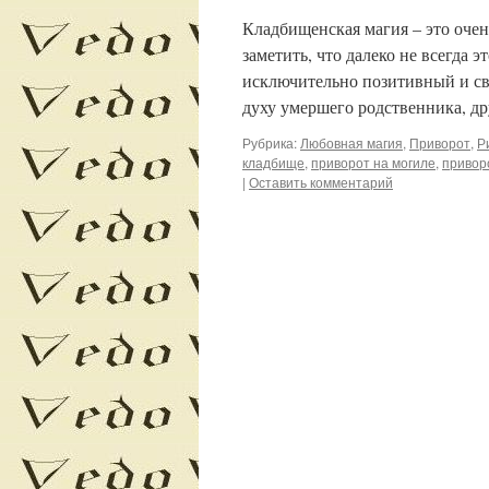
Кладбищенская магия – это очен
заметить, что далеко не всегда 
исключительно позитивный и св
духу умершего родственника, д
Рубрика:
Любовная магия
,
Приворот
,
Р
кладбище
,
приворот на могиле
,
привор
|
Оставить комментарий