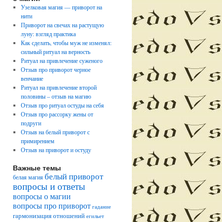
Узелковая магия — приворот на
нити
Приворот на свечах на растущую
луну: взгляд практика
Как сделать, чтобы муж не изменял:
сильный ритуал на верность
Ритуал на привлечение суженого
Отзыв про приворот черное
венчание
Ритуал на привлечение второй
половины – отзыв на магию
Отзыв про ритуал остуды на себя
Отзыв про рассорку жены от
подруги
Отзыв на белый приворот с
примирением
Отзыв на приворот и остуду
Важные темы
белый приворот
белая магия
вопросы и ответы
вопросы о магии
вопросы про приворот
гадание
гармонизация отношений
егильет