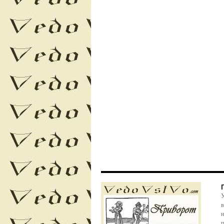
У
в
н
п