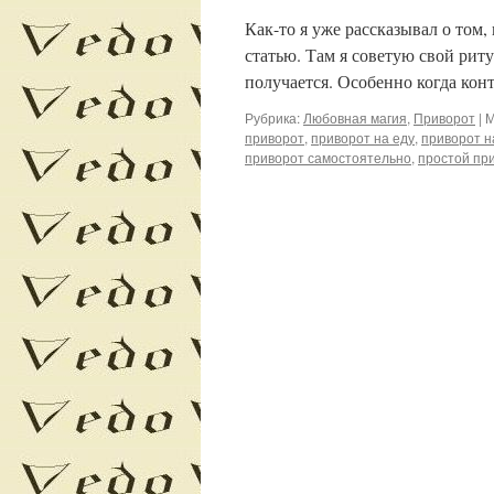
Как-то я уже рассказывал о том,
статью. Там я советую свой риту
получается. Особенно когда ко
Рубрика:
Любовная магия
,
Приворот
|
М
приворот
,
приворот на еду
,
приворот н
приворот самостоятельно
,
простой пр