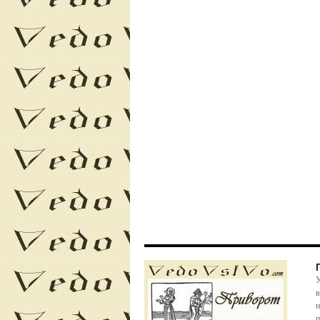
У
в
н
п