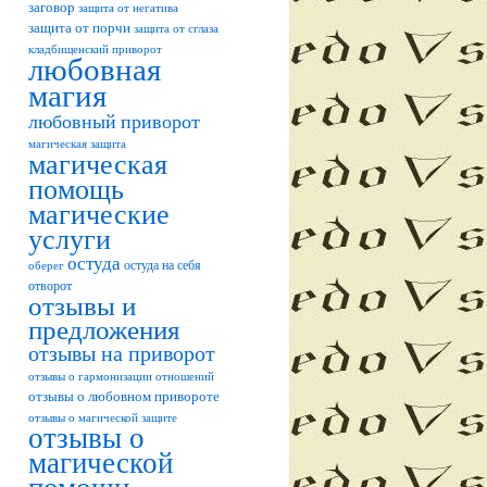
заговор
защита от негатива
защита от порчи
защита от сглаза
кладбищенский приворот
любовная
магия
любовный приворот
магическая защита
магическая
помощь
магические
услуги
остуда
остуда на себя
оберег
отворот
отзывы и
предложения
отзывы на приворот
отзывы о гармонизации отношений
отзывы о любовном привороте
отзывы о магической защите
отзывы о
магической