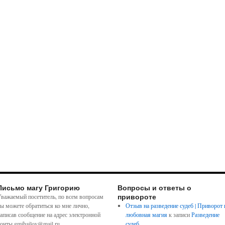
Письмо магу Григорию
Вопросы и ответы о
привороте
важаемый посетитель, по всем вопросам
ы можете обратиться ко мне лично,
Отзыв на разведение судеб | Приворот 
аписав сообщение на адрес электронной
любовная магия
к записи
Разведение
очты gmihailov@mail.ru
судеб