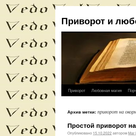
Приворот и люб
Приворот
Любовная магия
Пор
Перейти
к
приворот на окор
Архив метки:
содержимому
Простой приворот на
Опубликовано
15.10.2022
автором
Маг 