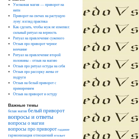
Узелковая магия — приворот на
нити
Приворот на свечах на растущую
луну: взгляд практика
Как сделать, чтобы муж не изменял:
сильный ритуал на верность
Ритуал на привлечение суженого
Отзыв про приворот черное
венчание
Ритуал на привлечение второй
половины – отзыв на магию
Отзыв про ритуал остуды на себя
Отзыв про рассорку жены от
подруги
Отзыв на белый приворот с
примирением
Отзыв на приворот и остуду
Важные темы
белый приворот
белая магия
вопросы и ответы
вопросы о магии
вопросы про приворот
гадание
гармонизация отношений
егильет