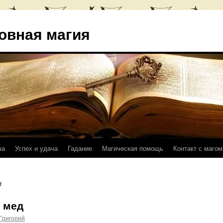
овная магия
ча
Успех и удача
Гадание
Магическая помощь
Контакт с магом
м
 мед
Григорий