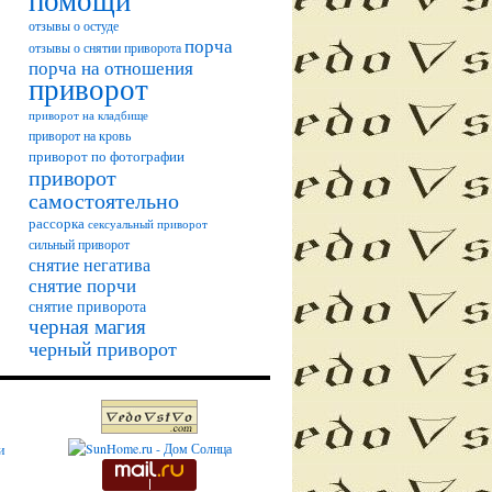
помощи
отзывы о остуде
порча
отзывы о снятии приворота
порча на отношения
приворот
приворот на кладбище
приворот на кровь
приворот по фотографии
приворот
самостоятельно
рассорка
сексуальный приворот
сильный приворот
снятие негатива
снятие порчи
снятие приворота
черная магия
черный приворот
и