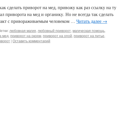
 как сделать приворот на мед, привожу как раз ссылку на ту
ал приворота на мед и органику. Но не всегда так сделать
нтакт с привораживаемым человеком …
Читать далее
→
етки:
любовная магия
,
любовный приворот
,
магическая помощь
,
а мед
,
приворот на окорм
,
приворот на опой
,
приворот на питье
,
иворот
|
Оставить комментарий