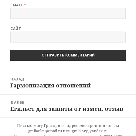
EMAIL
*
САЙТ
Навигация
НАЗАД
по
Гармонизация отношений
Предыдущая
записям
запись:
ДАЛЕЕ
Егильет для защиты от измен, отзыв
Следующая
запись:
Письмо магу Григорию - адрес электронной почты
gmihailov@mail.ru или gmihlov@yandex.ru.