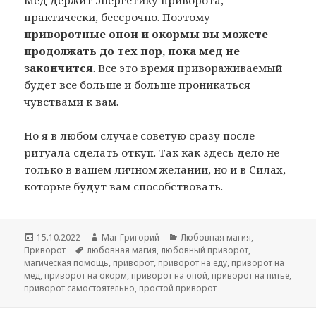
Мед держит энергетику приворота,
практически, бессрочно. Поэтому
приворотные опои и окормы вы можете
продолжать до тех пор, пока мед не
закончится
. Все это время привораживаемый
будет все больше и больше проникаться
чувствами к вам.
Но я в любом случае советую сразу после
ритуала сделать откуп. Так как здесь дело не
только в вашем личном желании, но и в Силах,
которые будут вам способствовать.
Опубликовано
Автор
Рубрики
15.10.2022
Маг Григорий
Любовная магия
,
Метки
Приворот
любовная магия
,
любовный приворот
,
магическая помощь
,
приворот
,
приворот на еду
,
приворот на
мед
,
приворот на окорм
,
приворот на опой
,
приворот на питье
,
приворот самостоятельно
,
простой приворот