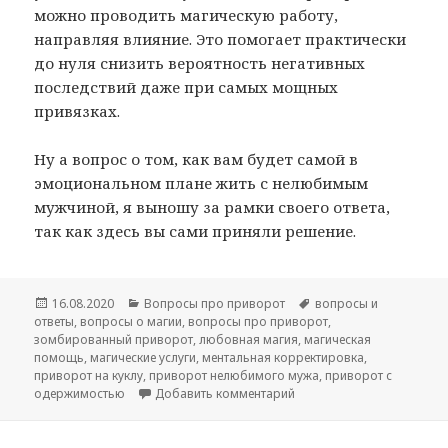
можно проводить магическую работу,
направляя влияние. Это помогает практически
до нуля снизить вероятность негативных
последствий даже при самых мощных
привязках.
Ну а вопрос о том, как вам будет самой в
эмоциональном плане жить с нелюбимым
мужчиной, я выношу за рамки своего ответа,
так как здесь вы сами приняли решение.
Опубликовано
Рубрики
Метки
16.08.2020
Вопросы про приворот
вопросы и
ответы
,
вопросы о магии
,
вопросы про приворот
,
зомбированный приворот
,
любовная магия
,
магическая
помощь
,
магические услуги
,
ментальная корректировка
,
приворот на куклу
,
приворот нелюбимого мужа
,
приворот с
к записи Вопрос про при
одержимостью
Добавить комментарий