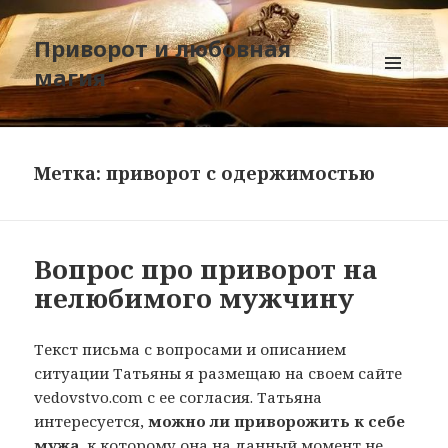
Приворот и любовная
магия
МЕНЮ
И
ВИДЖЕТЫ
Метка:
приворот с одержимостью
Вопрос про приворот на
нелюбимого мужчину
Текст письма с вопросами и описанием
ситуации Татьяны я размещаю на своем сайте
vedovstvo.com с ее согласия. Татьяна
интересуется,
можно ли приворожить к себе
мужа
, к которому она на данный момент не