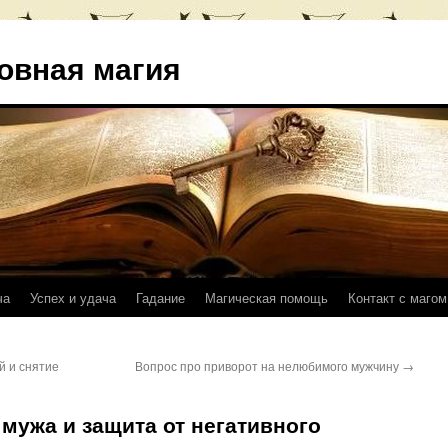
овная магия
ча
Успех и удача
Гадание
Магическая помощь
Контакт с магом
й и снятие
Вопрос про приворот на нелюбимого мужчину
→
ужа и защита от негативного