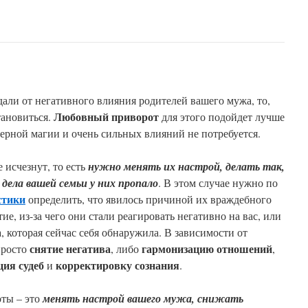
али от негативного влияния родителей вашего мужа, то,
Любовный приворот
тановиться.
для этого подойдет лучше
черной магии и очень сильных влияний не потребуется.
 исчезнут, то есть
нужно менять их настрой, делать так,
дела вашей семьи у них пропало
. В этом случае нужно по
стики
определить, что явилось причиной их враждебного
ие, из-за чего они стали реагировать негативно на вас, или
, которая сейчас себя обнаружила. В зависимости от
снятие негатива
гармонизацию отношений
просто
, либо
,
ция судеб
корректировку сознания
и
.
оты – это
менять настрой вашего мужа, снижать