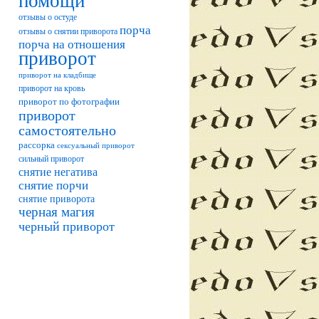
помощи
отзывы о остуде
порча
отзывы о снятии приворота
порча на отношения
приворот
приворот на кладбище
приворот на кровь
приворот по фотографии
приворот
самостоятельно
рассорка
сексуальный приворот
сильный приворот
снятие негатива
снятие порчи
снятие приворота
черная магия
черный приворот