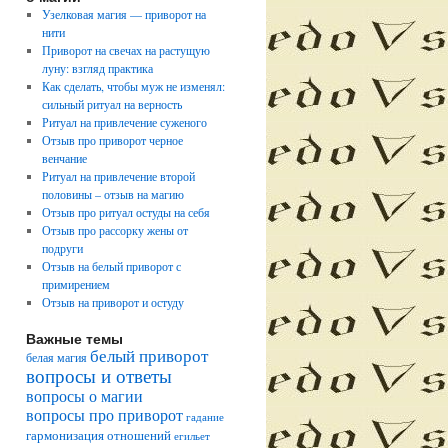
Узелковая магия — приворот на
нити
Приворот на свечах на растущую
луну: взгляд практика
Как сделать, чтобы муж не изменял:
сильный ритуал на верность
Ритуал на привлечение суженого
Отзыв про приворот черное
венчание
Ритуал на привлечение второй
половины – отзыв на магию
Отзыв про ритуал остуды на себя
Отзыв про рассорку жены от
подруги
Отзыв на белый приворот с
примирением
Отзыв на приворот и остуду
Важные темы
белый приворот
белая магия
вопросы и ответы
вопросы о магии
вопросы про приворот
гадание
гармонизация отношений
егильет