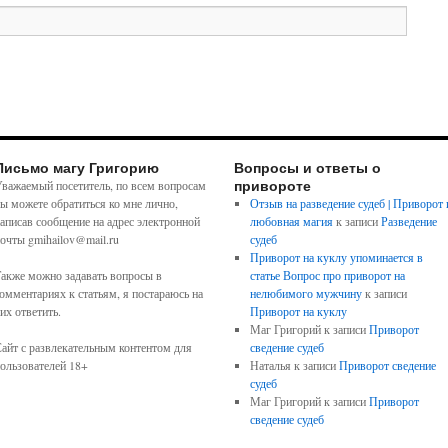
Письмо магу Григорию
Вопросы и ответы о
привороте
важаемый посетитель, по всем вопросам
ы можете обратиться ко мне лично,
Отзыв на разведение судеб | Приворот 
аписав сообщение на адрес электронной
любовная магия
к записи
Разведение
очты gmihailov@mail.ru
судеб
Приворот на куклу упоминается в
акже можно задавать вопросы в
статье Вопрос про приворот на
омментариях к статьям, я постараюсь на
нелюбимого мужчину
к записи
их ответить.
Приворот на куклу
Маг Григорий
к записи
Приворот
айт с развлекательным контентом для
сведение судеб
ользователей 18+
Наталья
к записи
Приворот сведение
судеб
Маг Григорий
к записи
Приворот
сведение судеб