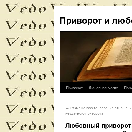
Приворот и люб
Приворот
Любовная магия
Пор
Перейти
к
←
Отзыв на восстановление отношени
содержимому
неудачного приворота
Любовный приворот м