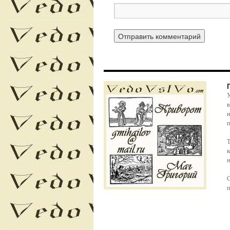
У
в
н
п
Т
к
н
С
п