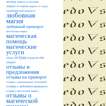
заговор
защита от негатива
защита от порчи
защита от сглаза
кладбищенский приворот
любовная
магия
любовный приворот
магическая защита
магическая
помощь
магические
услуги
остуда
остуда на себя
оберег
отворот
отзывы и
предложения
отзывы на приворот
отзывы о гармонизации отношений
отзывы о любовном привороте
отзывы о магической защите
отзывы о
магической