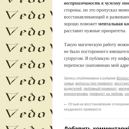
восприимчивость к чужому мн
стороны, он это пропускал мимо
восстанавливающий и развивающ
ментальная к
хорошо поможет
расставит нужные приоритеты.
Такую магическую работу можно 
не было постороннего вмешател
супругом. Я публикую эту инфор
переписке (напоминаю мой адрес
Запись опубликована в рубрике
Вопрос
семьи
,
вопросы про приворот
,
восстан
родителей
,
любовный приворот
,
магич
корректировка
,
приворот на любовь
,
сн
←
Отзыв на восстановление отношени
неудачного приворота
Добавить комментари