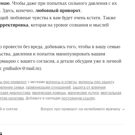
ению
. Чтобы даже при попытках сильного давления с их
любовный приворот
. Здесь, конечно,
,
ий любовные чувства к вам будет очень кстати. Также
орректировка
, которая на уровне сознания и мыслей
провести без вреда, добиваясь того, чтобы в вашу семью
ьства, давления и попыток манипулировать вашим
мацию с вашего согласия, а детали обсудим уже в личной
 gmihailov@mail.ru).
ы про приворот
с метками
вопросы и ответы
,
вопросы про защиту
овление семьи
,
гармонизация отношений
,
защита от влияния
еская диагностика
,
магическая помощь
,
магические услуги
,
ментальная
ятие негатива
. Добавьте в закладки
постоянную ссылку
.
й и снятие
Вопрос про приворот на нелюбимого мужчину
→
й