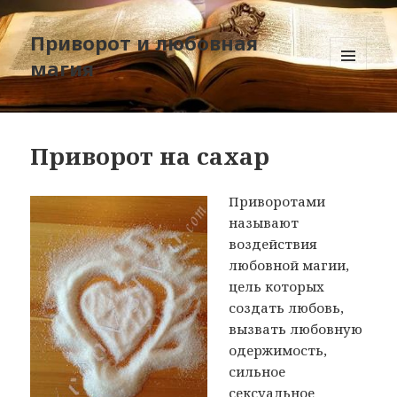
Приворот и любовная
магия
МЕНЮ
И
ВИДЖЕТЫ
Приворот на сахар
Приворотами
называют
воздействия
любовной магии,
цель которых
создать любовь,
вызвать любовную
одержимость,
сильное
сексуальное