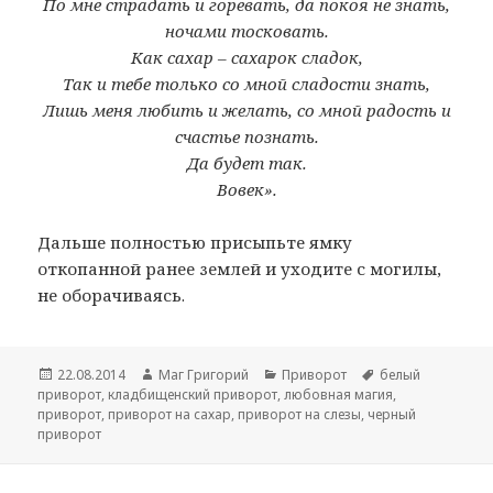
По мне страдать и горевать, да покоя не знать,
ночами тосковать.
Как сахар – сахарок сладок,
Так и тебе только со мной сладости знать,
Лишь меня любить и желать, со мной радость и
счастье познать.
Да будет так.
Вовек».
Дальше полностью присыпьте ямку
откопанной ранее землей и уходите с могилы,
не оборачиваясь.
Опубликовано
Автор
Рубрики
Метки
22.08.2014
Маг Григорий
Приворот
белый
приворот
,
кладбищенский приворот
,
любовная магия
,
приворот
,
приворот на сахар
,
приворот на слезы
,
черный
приворот