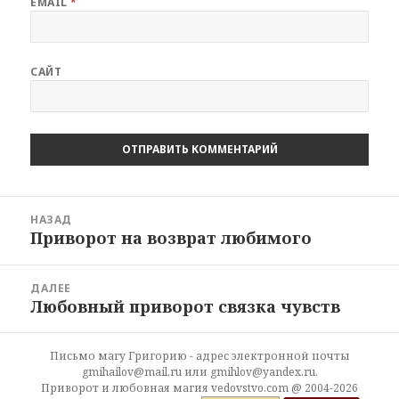
EMAIL
*
САЙТ
Навигация
НАЗАД
по
Приворот на возврат любимого
Предыдущая
записям
запись:
ДАЛЕЕ
Любовный приворот связка чувств
Следующая
запись:
Письмо магу Григорию - адрес электронной почты
gmihailov@mail.ru или gmihlov@yandex.ru.
Приворот и любовная магия vedovstvo.com @ 2004-2026