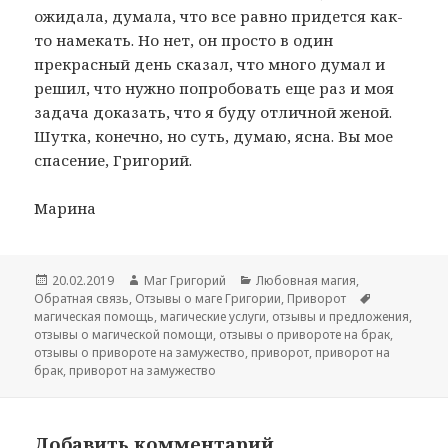
ожидала, думала, что все равно придется как-
то намекать. Но нет, он просто в один
прекрасный день сказал, что много думал и
решил, что нужно попробовать еще раз и моя
задача доказать, что я буду отличной женой.
Шутка, конечно, но суть, думаю, ясна. Вы мое
спасение, Григорий.
Марина
Опубликовано
Автор
Рубрики
20.02.2019
Маг Григорий
Любовная магия
,
Метки
Обратная связь
,
Отзывы о маге Григории
,
Приворот
магическая помощь
,
магические услуги
,
отзывы и предложения
,
отзывы о магической помощи
,
отзывы о привороте на брак
,
отзывы о привороте на замужество
,
приворот
,
приворот на
брак
,
приворот на замужество
Добавить комментарий