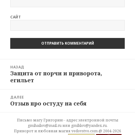
САЙТ
Навигация
НАЗАД
по
Защита от порчи и приворота,
Предыдущая
записям
егильет
запись:
ДАЛЕЕ
Отзыв про остуду на себя
Следующая
запись:
Письмо магу Григорию - адрес электронной почты
gmihailov@mail.ru или gmihlov@yandex.ru.
Приворот и любовная магия vedovstvo.com @ 2004-2026