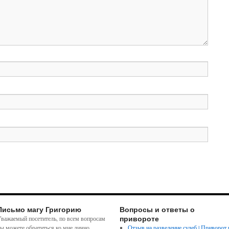
Письмо магу Григорию
Вопросы и ответы о
привороте
важаемый посетитель, по всем вопросам
ы можете обратиться ко мне лично,
Отзыв на разведение судеб | Приворот 