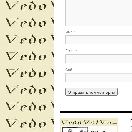
Имя
*
Email
*
Сайт
У
в