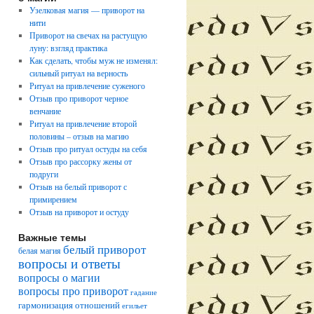
Узелковая магия — приворот на
нити
Приворот на свечах на растущую
луну: взгляд практика
Как сделать, чтобы муж не изменял:
сильный ритуал на верность
Ритуал на привлечение суженого
Отзыв про приворот черное
венчание
Ритуал на привлечение второй
половины – отзыв на магию
Отзыв про ритуал остуды на себя
Отзыв про рассорку жены от
подруги
Отзыв на белый приворот с
примирением
Отзыв на приворот и остуду
Важные темы
белый приворот
белая магия
вопросы и ответы
вопросы о магии
вопросы про приворот
гадание
гармонизация отношений
егильет