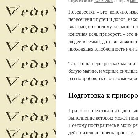
Опубликовано
24.05.2020
автором
Маг 
Перекрестки – это, конечно, из
пересечения путей и дорог, на
властью, вот почему так много 
конечная цель приворота – это н
людей в семью, дать возможнос
проходящая влюбленность или в
Так что на перекрестках маги и
белую магию, и черные сильные 
раз попробовать свои возможнос
Подготовка к приворо
Приворот предлагаю из довольн
выполнение которых может приве
Поэтому постарайтесь в моих рек
действительно, очень простые.