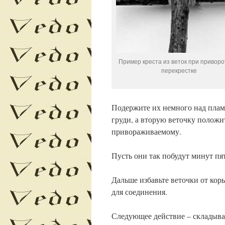
Пример креста из веток при приворо
перекрестке
Подержите их немного над пламе
груди, а вторую веточку полож
привораживаемому.
Пусть они так побудут минут пя
Дальше избавьте веточки от кор
для соединения.
Следующее действие – складывае