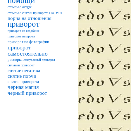
помощи
отзывы о остуде
порча
отзывы о снятии приворота
порча на отношения
приворот
приворот на кладбище
приворот на кровь
приворот по фотографии
приворот
самостоятельно
рассорка
сексуальный приворот
сильный приворот
снятие негатива
снятие порчи
снятие приворота
черная магия
черный приворот