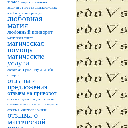
заговор
защита от негатива
защита от порчи
защита от сглаза
кладбищенский приворот
любовная
магия
любовный приворот
магическая защита
магическая
помощь
магические
услуги
остуда
остуда на себя
оберег
отворот
отзывы и
предложения
отзывы на приворот
отзывы о гармонизации отношений
отзывы о любовном привороте
отзывы о магической защите
отзывы о
магической