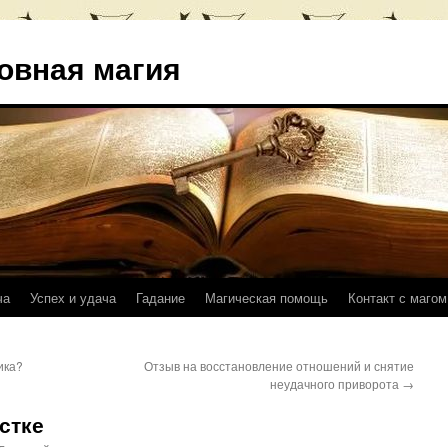
овная магия
ча
Успех и удача
Гадание
Магическая помощь
Контакт с магом
ика?
Отзыв на восстановление отношений и снятие
неудачного приворота
→
стке