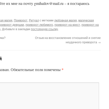
те их мне на почту gmihailov@mail.ru – я постараюсь
ая магия
,
Приворот
,
Ритуал
с метками
любовная магия
,
магическая
приворот девушки
,
приворот любимого
,
приворот на крест
,
приворот на
о
. Добавьте в закладки
постоянную ссылку
.
ика?
Отзыв на восстановление отношений и снятие
неудачного приворота
→
й
*
кован.
Обязательные поля помечены