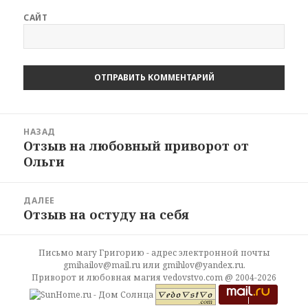
САЙТ
Навигация
НАЗАД
по
Отзыв на любовный приворот от
Предыдущая
записям
Ольги
запись:
ДАЛЕЕ
Отзыв на остуду на себя
Следующая
запись:
Письмо магу Григорию - адрес электронной почты
gmihailov@mail.ru или gmihlov@yandex.ru.
Приворот и любовная магия vedovstvo.com @ 2004-2026