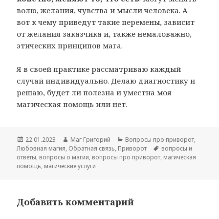
волю, желания, чувства и мысли человека. А
вот к чему приведут такие перемены, зависит
от желания заказчика и, также немаловажно,
этических принципов мага.
Я в своей практике рассматриваю каждый
случай индивидуально. Делаю диагностику и
решаю, будет ли полезна и уместна моя
магическая помощь или нет.
Опубликовано
Автор
Рубрики
22.01.2023
Маг Григорий
Вопросы про приворот
,
Метки
Любовная магия
,
Обратная связь
,
Приворот
вопросы и
ответы
,
вопросы о магии
,
вопросы про приворот
,
магическая
помощь
,
магические услуги
Добавить комментарий