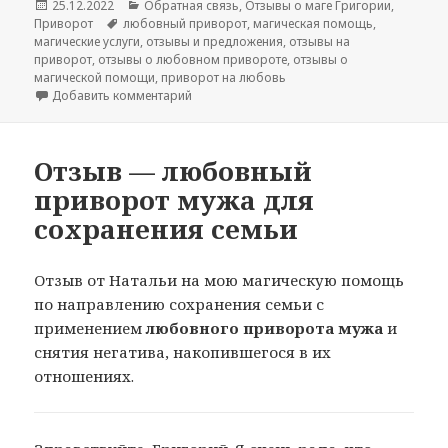
Опубликовано
Рубрики
25.12.2022
Обратная связь
,
Отзывы о маге Григории
,
Метки
Приворот
любовный приворот
,
магическая помощь
,
магические услуги
,
отзывы и предложения
,
отзывы на
приворот
,
отзывы о любовном привороте
,
отзывы о
магической помощи
,
приворот на любовь
к записи Отзыв на любовный приворот от 
Добавить комментарий
Отзыв — любовный
приворот мужа для
сохранения семьи
Отзыв от Натальи на мою магическую помощь
по направлению сохранения семьи с
применением
любовного приворота мужа
и
снятия негатива, накопившегося в их
отношениях.