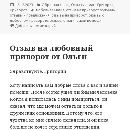
Опубликовано
Рубрики
12.12.2023
Обратная связь
,
Отзывы о маге Григории
,
Метки
Приворот
любовная магия
,
отзыв на приворот мужчины
,
отзывы и предложения
,
отзывы на приворот
,
отзывы о
любовном привороте
,
отзывы о магической помощи
к записи Отзыв Марии на приворот мужчи
Добавить комментарий
Отзыв на любовный
приворот от Ольги
Здравствуйте, Григорий
Хочу написать вам добрые слова о вас и вашей
помощи! После ссоры ушел любимый человека.
Когда я попыталась с ним помириться, он
сказал, что мы можем остаться только в
дружеских отношениях. Потому что, его
чувства ко мне сильно охладели, и он пока
больше не хочет серьезных отношений.