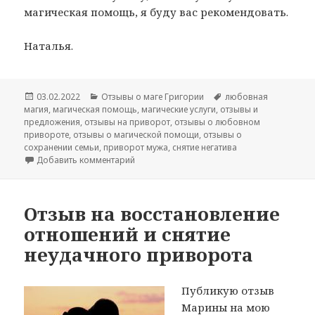
магическая помощь, я буду вас рекомендовать.
Наталья.
Опубликовано
Рубрики
Метки
03.02.2022
Отзывы о маге Григории
любовная
магия
,
магическая помощь
,
магические услуги
,
отзывы и
предложения
,
отзывы на приворот
,
отзывы о любовном
привороте
,
отзывы о магической помощи
,
отзывы о
сохранении семьи
,
приворот мужа
,
снятие негатива
к записи Отзыв — любовный приворот муж
Добавить комментарий
Отзыв на восстановление
отношений и снятие
неудачного приворота
Публикую отзыв
Марины на мою