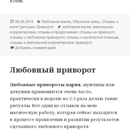
Юлия.
Опубликовано
Рубрики
08.09.2019
Любовная магия
,
Обратная связь
,
Отзывы о
Метки
маге Григории
,
Приворот
любовная магия
,
ментальная
корректировка
,
отзывы и предложения
,
отзывы на приворот
,
отзывы о любовном привороте
,
отзывы о магической помощи
,
отзывы о ментальной корректировке
,
приворот
к записи Отзыв про приворот и ментальну
Добавить комментарий
Любовный приворот
Любовные привороты парня
, мужчины или
девушки применяются очень часто,
практически в неделю по 2-3 раза делаю такие
ритуалы. Вот один из отзывов на мою
магическую работу, которая сейчас находится
в процессе проявления и развития результатов
сделанного любовного приворота: