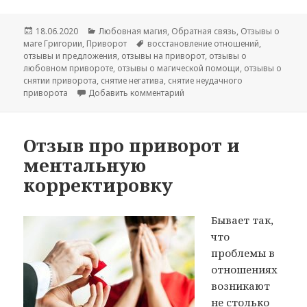
Опубликовано
Рубрики
18.06.2020
Любовная магия
,
Обратная связь
,
Отзывы о
Метки
маге Григории
,
Приворот
восстановление отношений
,
отзывы и предложения
,
отзывы на приворот
,
отзывы о
любовном привороте
,
отзывы о магической помощи
,
отзывы о
снятии приворота
,
снятие негатива
,
снятие неудачного
к записи Отзыв на восстанов
приворота
Добавить комментарий
Отзыв про приворот и
ментальную
корректировку
Бывает так,
что
проблемы в
отношениях
возникают
не столько