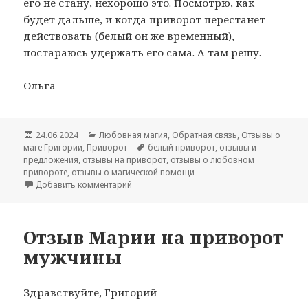
его не стану, нехорошо это. Посмотрю, как
будет дальше, и когда приворот перестанет
действовать (белый он же временный),
постараюсь удержать его сама. А там решу.
Ольга
Опубликовано
Рубрики
24.06.2024
Любовная магия
,
Обратная связь
,
Отзывы о
Метки
маге Григории
,
Приворот
белый приворот
,
отзывы и
предложения
,
отзывы на приворот
,
отзывы о любовном
привороте
,
отзывы о магической помощи
к записи Отзыв на белый приворот парня
Добавить комментарий
Отзыв Марии на приворот
мужчины
Здравствуйте, Григорий