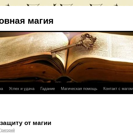
овная магия
ча
Успех и удача
Гадание
Магическая помощь
Контакт с магом
 защиту от магии
Григорий