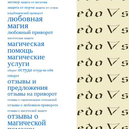
заговор
защита от негатива
защита от порчи
защита от сглаза
кладбищенский приворот
любовная
магия
любовный приворот
магическая защита
магическая
помощь
магические
услуги
остуда
остуда на себя
оберег
отворот
отзывы и
предложения
отзывы на приворот
отзывы о гармонизации отношений
отзывы о любовном привороте
отзывы о магической защите
отзывы о
магической