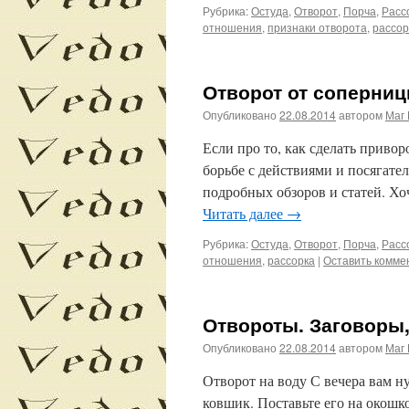
Рубрика:
Остуда
,
Отворот
,
Порча
,
Расс
отношения
,
признаки отворота
,
рассор
Отворот от соперни
Опубликовано
22.08.2014
автором
Маг 
Если про то, как сделать привор
борьбе с действиями и посягате
подробных обзоров и статей. Хо
Читать далее
→
Рубрика:
Остуда
,
Отворот
,
Порча
,
Расс
отношения
,
рассорка
|
Оставить комме
Отвороты. Заговоры,
Опубликовано
22.08.2014
автором
Маг 
Отворот на воду С вечера вам н
ковшик. Поставьте его на окошк