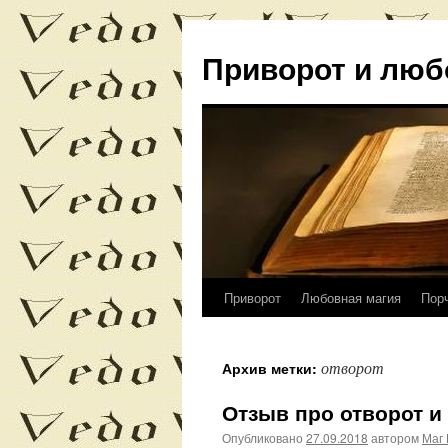
Приворот и люб
Приворот
Любовная магия
Пор
Перейти
к
отворот
Архив метки:
содержимому
Отзыв про отворот и
Опубликовано
27.09.2018
автором
Маг 