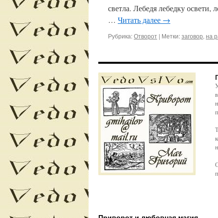
светла. Лебедя лебедку освети, 
…
Читать далее
→
Рубрика:
Отворот
|
Метки:
заговор
,
на 
У
в
н
п
Т
к
н
С
п
Приворот и любовная магия