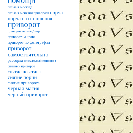
помощи
отзывы о остуде
порча
отзывы о снятии приворота
порча на отношения
приворот
приворот на кладбище
приворот на кровь
приворот по фотографии
приворот
самостоятельно
рассорка
сексуальный приворот
сильный приворот
снятие негатива
снятие порчи
снятие приворота
черная магия
черный приворот