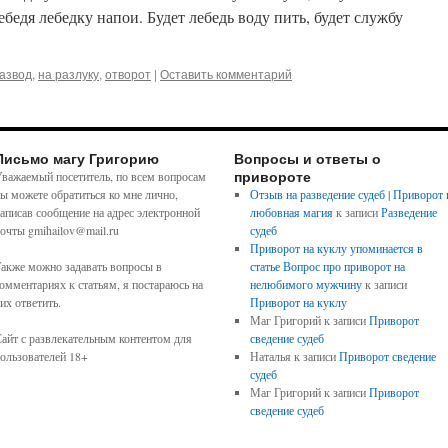
лебедя лебедку напои. Будет лебедь воду пить, будет службу
развод
,
на разлуку
,
отворот
|
Оставить комментарий
Письмо магу Григорию
Вопросы и ответы о
привороте
важаемый посетитель, по всем вопросам
ы можете обратиться ко мне лично,
Отзыв на разведение судеб | Приворот 
аписав сообщение на адрес электронной
любовная магия
к записи
Разведение
очты gmihailov@mail.ru
судеб
Приворот на куклу упоминается в
акже можно задавать вопросы в
статье Вопрос про приворот на
омментариях к статьям, я постараюсь на
нелюбимого мужчину
к записи
их ответить.
Приворот на куклу
Маг Григорий
к записи
Приворот
айт с развлекательным контентом для
сведение судеб
ользователей 18+
Наталья
к записи
Приворот сведение
судеб
Маг Григорий
к записи
Приворот
сведение судеб