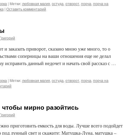
орка
|
Метки:
любовная магия
,
остуда
,
отворот
,
порча
,
порча на
ка
|
Оставить комментарий
цы
Григорий
от и заказать приворот, сказано мною уже много, то о
льствами соперницы на ваши отношения еще не делал
чу исправить данный недочет и начать свой рассказ с …
орка
|
Метки:
любовная магия
,
остуда
,
отворот
,
порча
,
порча на
нтарий
 чтобы мирно разойтись
Григорий
ужно приготовить емкость для воды. Лучше всего подойдет
о под лунный свет и скажите: Матушка-Луна, матушка –