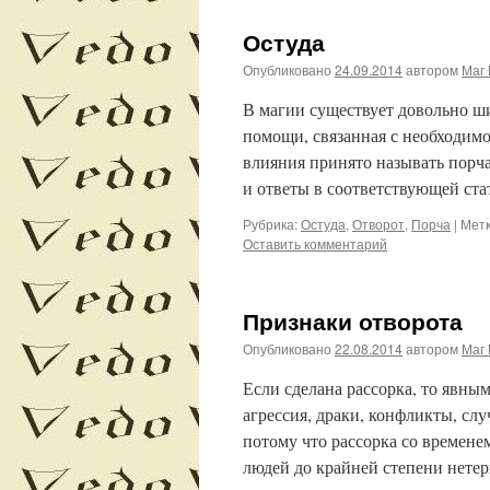
Остуда
Опубликовано
24.09.2014
автором
Маг 
В магии существует довольно ши
помощи, связанная с необходим
влияния принято называть порч
и ответы в соответствующей ст
Рубрика:
Остуда
,
Отворот
,
Порча
|
Метк
Оставить комментарий
Признаки отворота
Опубликовано
22.08.2014
автором
Маг 
Если сделана рассорка, то явны
агрессия, драки, конфликты, сл
потому что рассорка со времене
людей до крайней степени нет