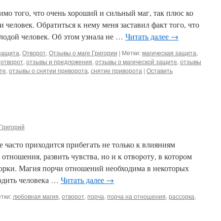
имо того, что очень хороший и сильный маг, так плюс ко
 человек. Обратиться к нему меня заставил факт того, что
лодой человек. Об этом узнала не …
Читать далее
→
защита
,
Отворот
,
Отзывы о маге Григории
|
Метки:
магическая защита
,
,
отворот
,
отзывы и предложения
,
отзывы о магической защите
,
отзывы
те
,
отзывы о снятии приворота
,
снятие приворота
|
Оставить
Григорий
 часто приходится прибегать не только к влияниям
отношения, развить чувства, но и к отвороту, в котором
сорки. Магия порчи отношений необходима в некоторых
бодить человека …
Читать далее
→
тки:
любовная магия
,
отворот
,
порча
,
порча на отношения
,
рассорка
,