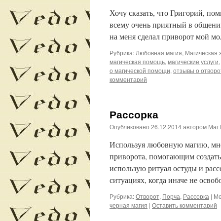
Хочу сказать, что Григорий, пом
всему очень приятный в общении
на меня сделал приворот мой мо
Рубрика:
Любовная магия
,
Магическая 
магическая помощь
,
магические услуги
о магической помощи
,
отзывы о отворо
комментарий
Рассорка
Опубликовано
26.12.2014
автором
Маг 
Используя любовную магию, мне
приворота, помогающим создать 
использую ритуал остуды и рас
ситуациях, когда иначе не осво
Рубрика:
Отворот
,
Порча
,
Рассорка
|
Ме
черная магия
|
Оставить комментарий