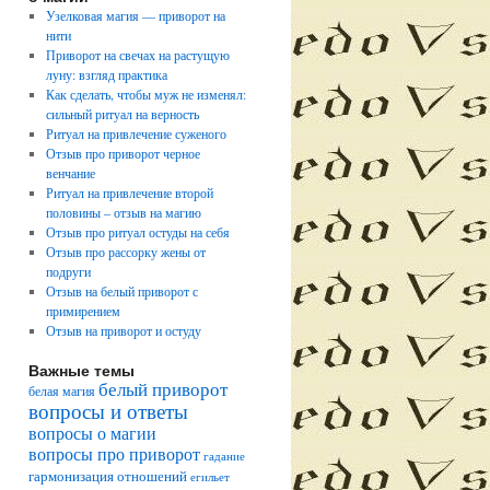
Узелковая магия — приворот на
нити
Приворот на свечах на растущую
луну: взгляд практика
Как сделать, чтобы муж не изменял:
сильный ритуал на верность
Ритуал на привлечение суженого
Отзыв про приворот черное
венчание
Ритуал на привлечение второй
половины – отзыв на магию
Отзыв про ритуал остуды на себя
Отзыв про рассорку жены от
подруги
Отзыв на белый приворот с
примирением
Отзыв на приворот и остуду
Важные темы
белый приворот
белая магия
вопросы и ответы
вопросы о магии
вопросы про приворот
гадание
гармонизация отношений
егильет