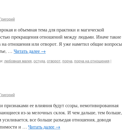
Григорий
рокая и объемная тема для практики и магической
остью прекращения отношений между людьми. Иначе такие
а на отношения или отворот. Я уже наметил общие вопросы
атье, …
Читать далее
→
и:
любовная магия
,
остуда
,
отворот
,
порча
,
порча на отношения
|
Григорий
ми признаками ее влияния будут ссоры, немотивированная
учающиеся из-за мелочных склок. И чем дальше, тем больше,
м усиливается, все больше разъедая отношения, доводя
ерпимости и …
Читать далее
→