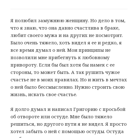
Я полюбил замужнюю женщину. Но дело в том,
что я знаю, что она давно счастлива в браке,
любит своего мужа и на других не посмотрит.
Было очень тяжело, хоть видел я ее и редко, я
все время думал о ней. Мои принципы не
позволили мне прибегнуть к любовному
привороту. Если бы был хотя бы намек с ее
стороны, то может быть. А так рушить чужое
счастье не в моих правилах. Но и жить в мечтах
о ней было бессмысленно. Нужно строить свою
жизнь, искать свое счастье.
Я долго думал и написал Григорию с просьбой
об отвороте или остуде. Мне было тяжело
решиться, но другого пути я не видел. Я просто
хотел забыть о ней с помощью остуды. Остуда