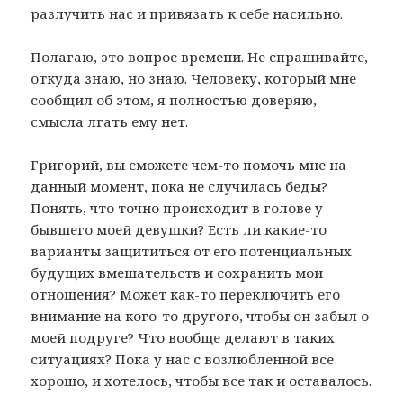
разлучить нас и привязать к себе насильно.
Полагаю, это вопрос времени. Не спрашивайте,
откуда знаю, но знаю. Человеку, который мне
сообщил об этом, я полностью доверяю,
смысла лгать ему нет.
Григорий, вы сможете чем-то помочь мне на
данный момент, пока не случилась беды?
Понять, что точно происходит в голове у
бывшего моей девушки? Есть ли какие-то
варианты защититься от его потенциальных
будущих вмешательств и сохранить мои
отношения? Может как-то переключить его
внимание на кого-то другого, чтобы он забыл о
моей подруге? Что вообще делают в таких
ситуациях? Пока у нас с возлюбленной все
хорошо, и хотелось, чтобы все так и оставалось.