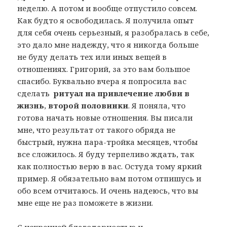
неделю. А потом и вообще отпустило совсем.
Как будто я освободилась. Я получила опыт
для себя очень серьезный, я разобралась в себе,
это дало мне надежду, что я никогда больше
не буду делать тех или иных вещей в
отношениях. Григорий, за это вам большое
спасибо. Буквально вчера я попросила вас
сделать
ритуал на привлечение любви в
жизнь
,
второй половинки
. Я поняла, что
готова начать новые отношения. Вы писали
мне, что результат от такого обряда не
быстрый, нужна пара-тройка месяцев, чтобы
все сложилось. Я буду терпеливо ждать, так
как полностью верю в вас. Остуда тому яркий
пример. Я обязательно вам потом отпишусь и
обо всем отчитаюсь. И очень надеюсь, что вы
мне еще не раз поможете в жизни.
С искренней благодарностью и