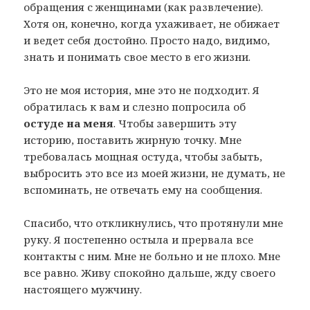
обращения с женщинами (как развлечение).
Хотя он, конечно, когда ухаживает, не обижает
и ведет себя достойно. Просто надо, видимо,
знать и понимать свое место в его жизни.
Это не моя история, мне это не подходит. Я
обратилась к вам и слезно попросила об
остуде на меня
. Чтобы завершить эту
историю, поставить жирную точку. Мне
требовалась мощная остуда, чтобы забыть,
выбросить это все из моей жизни, не думать, не
вспоминать, не отвечать ему на сообщения.
Спасибо, что откликнулись, что протянули мне
руку. Я постепенно остыла и прервала все
контакты с ним. Мне не больно и не плохо. Мне
все равно. Живу спокойно дальше, жду своего
настоящего мужчину.