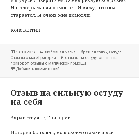
Но теперь магия помогает. И вижу, что она
старается. Ы очень мне помогли.
Константин
Опубликовано
Рубрики
14.10.2024
Любовная магия
,
Обратная связь
,
Остуда
,
Метки
Отзывы о маге Григории
отзывы на остуду
,
отзывы на
приворот
,
отзывы о магической помощи
к записи Отзыв на приворот и остуду
Добавить комментарий
Отзыв на сильную остуду
на себя
Здравствуйте, Григорий
История большая, но в своем отзыве я все