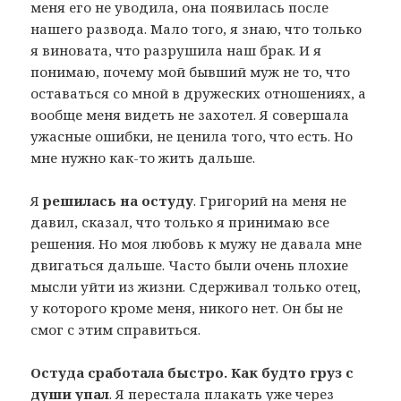
меня его не уводила, она появилась после
нашего развода. Мало того, я знаю, что только
я виновата, что разрушила наш брак. И я
понимаю, почему мой бывший муж не то, что
оставаться со мной в дружеских отношениях, а
вообще меня видеть не захотел. Я совершала
ужасные ошибки, не ценила того, что есть. Но
мне нужно как-то жить дальше.
Я
решилась на остуду
. Григорий на меня не
давил, сказал, что только я принимаю все
решения. Но моя любовь к мужу не давала мне
двигаться дальше. Часто были очень плохие
мысли уйти из жизни. Сдерживал только отец,
у которого кроме меня, никого нет. Он бы не
смог с этим справиться.
Остуда сработала быстро. Как будто груз с
души упал
. Я перестала плакать уже через