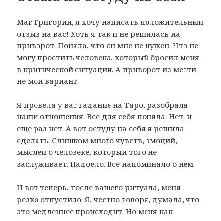
Маг Григорий, я хочу написать положительный
отзыв на вас! Хоть я так и не решилась на
приворот. Поняла, что он мне не нужен. Что не
могу простить человека, который бросил меня
в критической ситуации. А приворот из мести
не мой вариант.
Я провела у вас гадание на Таро, разобрала
наши отношения. Все для себя поняла. Нет, и
еще раз нет. А вот остуду на себя я решила
сделать. Слишком много чувств, эмоций,
мыслей о человеке, который того не
заслуживает. Надоело. Все напоминало о нем.
И вот теперь, после вашего ритуала, меня
резко отпустило. Я, честно говоря, думала, что
это медленнее происходит. Но меня как