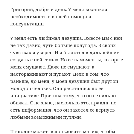
Григорий, добрый день. У меня возникла
необходимость в вашей помощи и
консультации.
У меня есть любимая девушка. Вместе мы с ней
не так давно, чуть больше полугода. В своих
чувствах я уверен. И я бы хотел в дальнейшем
создать с ней семью. Но есть моменты, которые
меня смущают. Даже не смущают, а
настораживают и пугают. Дело в том, что
раньше, до меня, у моей девушки был другой
молодой человек. Они расстались по ее
инициативе. Причина тому, что он ее сильно
обижал. Я не знаю, насколько это, правда, но
есть информация, что он захотел ее вернуть
любыми возможными путями.
И вполне может использовать магию, чтобы