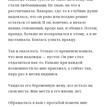
стали любовниками. Не знаю, на что я
рассчитывала. Наверно, где-то в глубине души
надеялась, что он рано или поздно решит
остаться со мной. И он, конечно, в начале
наших отношений, вроде как, и обещал. Потом,
правда, больше не возвращался к этому, а я не
настаивала. Боялась узнать правду.
Так и оказалось. Только со временем поняла,
что мои надежды — пустое. Он уже стал
отдаляться как-то. Раньше при каждой
возможности ко мне приезжал, а сейчас так,
пару раз в месяц видимся.
Увидела его беременную жену, все встало на
свои места. Мне места в его жизни, нет.
Обращалась к вам с просьбой помочь мне