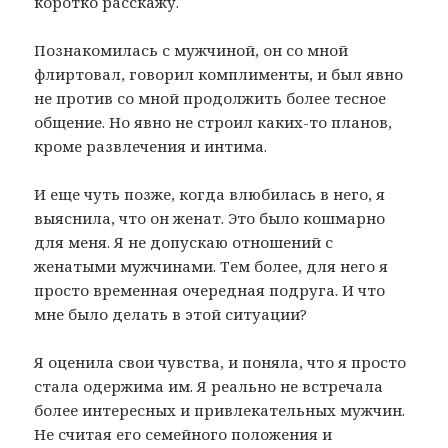
коротко расскажу.
Познакомилась с мужчиной, он со мной
флиртовал, говорил комплименты, и был явно
не против со мной продолжить более тесное
общение. Но явно не строил каких-то планов,
кроме развлечения и интима.
И еще чуть позже, когда влюбилась в него, я
выяснила, что он женат. Это было кошмарно
для меня. Я не допускаю отношений с
женатыми мужчинами. Тем более, для него я
просто временная очередная подруга. И что
мне было делать в этой ситуации?
Я оценила свои чувства, и поняла, что я просто
стала одержима им. Я реально не встречала
более интересных и привлекательных мужчин.
Не считая его семейного положения и