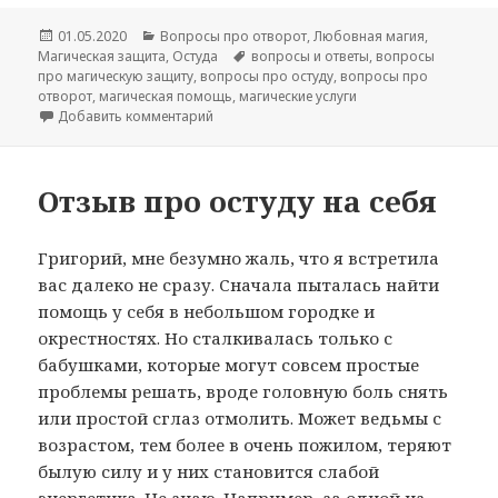
Опубликовано
Рубрики
01.05.2020
Вопросы про отворот
,
Любовная магия
,
Метки
Магическая защита
,
Остуда
вопросы и ответы
,
вопросы
про магическую защиту
,
вопросы про остуду
,
вопросы про
отворот
,
магическая помощь
,
магические услуги
к записи Как устранить нежеланного покло
Добавить комментарий
Отзыв про остуду на себя
Григорий, мне безумно жаль, что я встретила
вас далеко не сразу. Сначала пыталась найти
помощь у себя в небольшом городке и
окрестностях. Но сталкивалась только с
бабушками, которые могут совсем простые
проблемы решать, вроде головную боль снять
или простой сглаз отмолить. Может ведьмы с
возрастом, тем более в очень пожилом, теряют
былую силу и у них становится слабой
энергетика. Не знаю. Например, за одной из