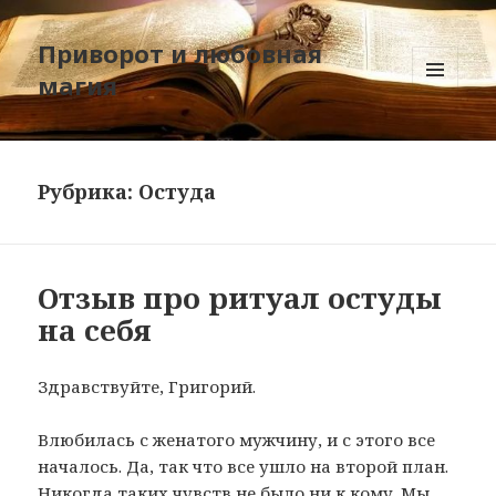
Приворот и любовная
магия
МЕНЮ
И
ВИДЖЕТЫ
Рубрика:
Остуда
Отзыв про ритуал остуды
на себя
Здравствуйте, Григорий.
Влюбилась с женатого мужчину, и с этого все
началось. Да, так что все ушло на второй план.
Никогда таких чувств не было ни к кому. Мы