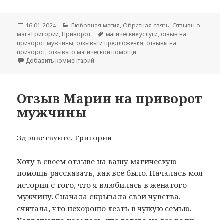
Опубликовано
Рубрики
16.01.2024
Любовная магия
,
Обратная связь
,
Отзывы о
Метки
маге Григории
,
Приворот
магические услуги
,
отзыв на
приворот мужчины
,
отзывы и предложения
,
отзывы на
приворот
,
отзывы о магической помощи
к записи Благодарность за любовный при
Добавить комментарий
Отзыв Марии на приворот
мужчины
Здравствуйте, Григорий
Хочу в своем отзыве на вашу магическую
помощь рассказать, как все было. Началась моя
история с того, что я влюбилась в женатого
мужчину. Сначала скрывала свои чувства,
считала, что нехорошо лезть в чужую семью.
Хотя иногда казалось, что готова на все ради