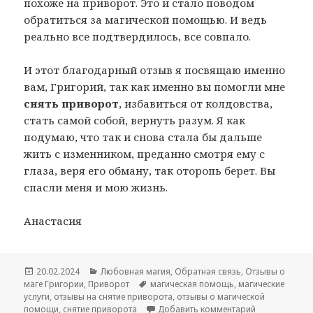
похоже на приворот. Это и стало поводом
обратиться за магической помощью. И ведь
реально все подтвердилось, все совпало.
И этот благодарный отзыв я посвящаю именно
вам, Григорий, так как именно вы помогли мне
снять приворот
, избавиться от колдовства,
стать самой собой, вернуть разум. Я как
подумаю, что так и снова стала бы дальше
жить с изменником, преданно смотря ему с
глаза, веря его обману, так оторопь берет. Вы
спасли меня и мою жизнь.
Анастасия
Опубликовано
Рубрики
20.02.2024
Любовная магия
,
Обратная связь
,
Отзывы о
Метки
маге Григории
,
Приворот
магическая помощь
,
магические
услуги
,
отзывы на снятие приворота
,
отзывы о магической
к записи Отзы
помощи
,
снятие приворота
Добавить комментарий