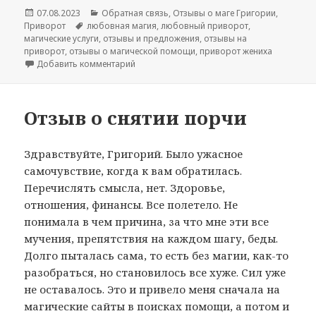
Опубликовано
Рубрики
07.08.2023
Обратная связь
,
Отзывы о маге Григории
,
Метки
Приворот
любовная магия
,
любовный приворот
,
магические услуги
,
отзывы и предложения
,
отзывы на
приворот
,
отзывы о магической помощи
,
приворот жениха
к записи Отзыв на приворот жениха
Добавить комментарий
Отзыв о снятии порчи
Здравствуйте, Григорий. Было ужасное
самочувствие, когда к вам обратилась.
Перечислять смысла, нет. Здоровье,
отношения, финансы. Все полетело. Не
понимала в чем причина, за что мне эти все
мучения, препятствия на каждом шагу, беды.
Долго пыталась сама, то есть без магии, как-то
разобраться, но становилось все хуже. Сил уже
не оставалось. Это и привело меня сначала на
магические сайты в поисках помощи, а потом и