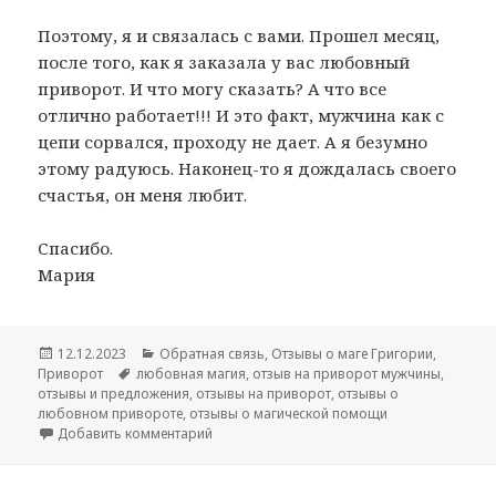
Поэтому, я и связалась с вами. Прошел месяц,
после того, как я заказала у вас любовный
приворот. И что могу сказать? А что все
отлично работает!!! И это факт, мужчина как с
цепи сорвался, проходу не дает. А я безумно
этому радуюсь. Наконец-то я дождалась своего
счастья, он меня любит.
Спасибо.
Мария
Опубликовано
Рубрики
12.12.2023
Обратная связь
,
Отзывы о маге Григории
,
Метки
Приворот
любовная магия
,
отзыв на приворот мужчины
,
отзывы и предложения
,
отзывы на приворот
,
отзывы о
любовном привороте
,
отзывы о магической помощи
к записи Отзыв Марии на приворот мужчи
Добавить комментарий