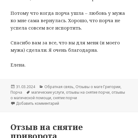
Потому что когда порча ушла – любовь у мужа
ко мне сама вернулась. Хорошо, что порча не
успела совсем все испортить.
Спасибо вам за все, что вы для меня (и моего
мужа) сделали. Я очень благодарна.
Елена.
Опубликовано
Рубрики
31.03.2024
Обратная связь
,
Отзывы о маге Григории
,
Метки
Порча
магические услуги
,
отзывы на снятие порчи
,
отзывы
о магической помощи
,
снятие порчи
к записи Отзыв на снятие порчи отношений
Добавить комментарий
Отзыв на снятие
приворота