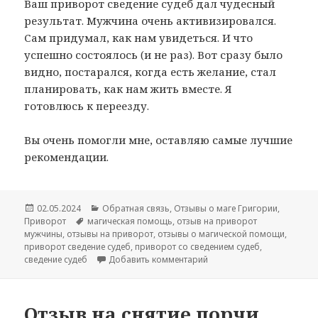
Ваш приворот сведение судеб дал чудесный
результат. Мужчина очень активизировался.
Сам придумал, как нам увидеться. И что
успешно состоялось (и не раз). Вот сразу было
видно, постарался, когда есть желание, стал
планировать, как нам жить вместе. Я
готовлюсь к переезду.
Вы очень помогли мне, оставляю самые лучшие
рекомендации.
Опубликовано
Рубрики
02.05.2024
Обратная связь
,
Отзывы о маге Григории
,
Метки
Приворот
магическая помощь
,
отзыв на приворот
мужчины
,
отзывы на приворот
,
отзывы о магической помощи
,
приворот сведение судеб
,
приворот со сведением судеб
,
к записи Отзыв приворот 
сведение судеб
Добавить комментарий
Отзыв на снятие порчи