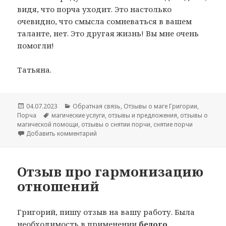
видя, что порча уходит. Это настолько
очевидно, что смысла сомневаться в вашем
таланте, нет. Это другая жизнь! Вы мне очень
помогли!
Татьяна.
Опубликовано
Рубрики
04.07.2023
Обратная связь
,
Отзывы о маге Григории
,
Метки
Порча
магические услуги
,
отзывы и предложения
,
отзывы о
магической помощи
,
отзывы о снятии порчи
,
снятие порчи
к записи Отзыв о снятии порчи
Добавить комментарий
Отзыв про гармонизацию
отношений
Григорий, пишу отзыв на вашу работу. Была
необходимость в применении
белого