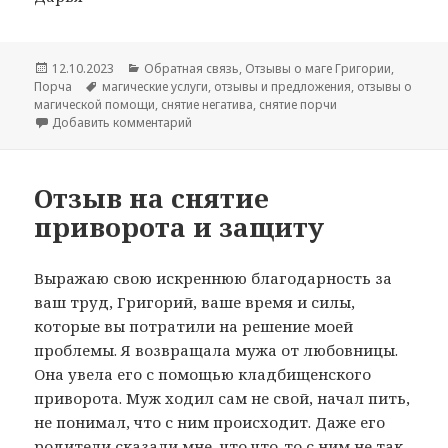
Опубликовано
Рубрики
12.10.2023
Обратная связь
,
Отзывы о маге Григории
,
Метки
Порча
магические услуги
,
отзывы и предложения
,
отзывы о
магической помощи
,
снятие негатива
,
снятие порчи
к записи Снятие порчи с семейных отношен
Добавить комментарий
Отзыв на снятие
приворота и защиту
Выражаю свою искреннюю благодарность за
ваш труд, Григорий, ваше время и силы,
которые вы потратили на решение моей
проблемы. Я возвращала мужа от любовницы.
Она увела его с помощью кладбищенского
приворота. Муж ходил сам не свой, начал пить,
не понимал, что с ним происходит. Даже его
родители сказали мне, что что-то с ним не так.