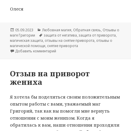
Олеся
Опубликовано
Рубрики
05.09.2023
Любовная магия
,
Обратная связь
,
Отзывы о
Метки
маге Григории
защита от негатива
,
защита от приворота
,
магическая защита
,
отзывы на снятие приворота
,
отзывы о
магической помощи
,
снятие приворота
к записи Отзыв на снятие приворота и защ
Добавить комментарий
Отзыв на приворот
жениха
Я хотела бы поделиться своим положительным
опытом работы с вами, уважаемый маг
Григорий, так как вы помогли мне вернуть
отношения с моим женихом. Когда я
обратилась к вам, наши отношения проходили