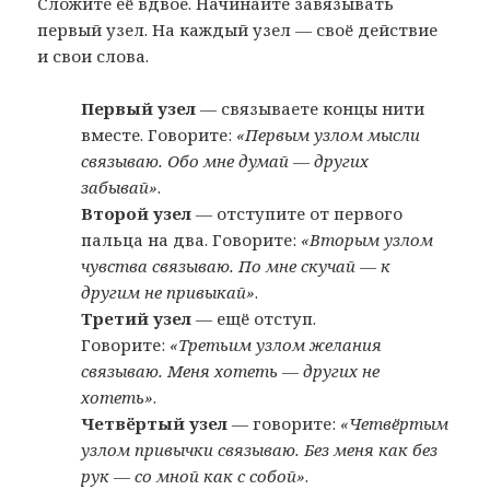
Сложите её вдвое. Начинайте завязывать
первый узел. На каждый узел — своё действие
и свои слова.
Первый узел
— связываете концы нити
вместе. Говорите:
«Первым узлом мысли
связываю. Обо мне думай — других
забывай»
.
Второй узел
— отступите от первого
пальца на два. Говорите:
«Вторым узлом
чувства связываю. По мне скучай — к
другим не привыкай»
.
Третий узел
— ещё отступ.
Говорите:
«Третьим узлом желания
связываю. Меня хотеть — других не
хотеть»
.
Четвёртый узел
— говорите:
«Четвёртым
узлом привычки связываю. Без меня как без
рук — со мной как с собой»
.