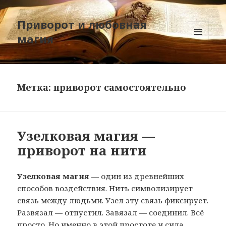
Приворот и любовная
магия
МЕНЮ
И
ВИДЖЕТЫ
Метка:
приворот самостоятельно
Узелковая магия —
приворот на нити
Узелковая магия
— один из древнейших
способов воздействия. Нить символизирует
связь между людьми. Узел эту связь фиксирует.
Развязал — отпустил. Завязал — соединил. Всё
просто. Но именно в этой простоте и сила.