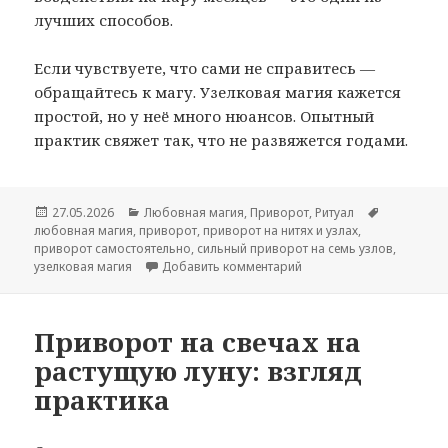
лучших способов.
Если чувствуете, что сами не справитесь —
обращайтесь к магу. Узелковая магия кажется
простой, но у неё много нюансов. Опытный
практик свяжет так, что не развяжется годами.
Опубликовано
Рубрики
Метки
27.05.2026
Любовная магия
,
Приворот
,
Ритуал
любовная магия
,
приворот
,
приворот на нитях и узлах
,
приворот самостоятельно
,
сильный приворот на семь узлов
,
к записи Узелковая маг
узелковая магия
Добавить комментарий
Приворот на свечах на
растущую луну: взгляд
практика