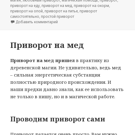
магия
,
любовный приворот
,
магическая помощь
,
приворот
,
приворот на еду
,
приворот на мед
,
приворот на окорм
,
приворот на опой
,
приворот на питье
,
приворот
самостоятельно
,
простой приворот
к записи Простой приворот на мед
Добавить комментарий
Приворот на мед
Приворот на мед пришел
в практику из
деревенской магии. Не удивительно, ведь мед
– сильная энергетическая субстанция
полностью природного происхождения. И
наши предки давно знали, как ее использовать
не только в пишу, но и в магической работе.
Проводим приворот сами
Приворот делается очень просто. Вам нужно