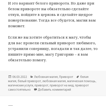
И это вариант белого приворота. Но даже при
белом привороте вы обязательно сделайте
откуп, пойдите в церковь и сделайте щедрое
пожертвование. Тогда все сбудется, магия вам
поможет.
Если же вы хотите обратиться к магу, чтобы
для вас провели сильный приворот любимого,
устранили соперницу, погадали и так далее, то
пишите прямо мне, магу Григорию – я вам
обязательно помогу.
Опубликовано
Рубрики
Метки
06.03.2022
Любовная магия
,
Приворот
белая
магия
,
белый приворот
,
любовная магия
,
магическая помощь
,
магические услуги
,
приворот
,
приворот на мед
,
приворот
к записи Приворот на ме
самостоятельно
Добавить комментарий