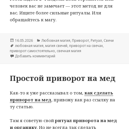
человек вас не замечает — этот метод не для
вас. Ищите более сильные ритуалы. Или
обращайтесь к магу.
Опубликовано
Рубрики
16.05.2026
Любовная магия
,
Приворот
,
Ритуал
,
Свечи
Метки
любовная магия
,
магия свечей
,
приворот на свечах
,
приворот самостоятельно
,
свечная магия
к записи Приворот на свечах на растущую л
Добавить комментарий
Простой приворот на мед
Как-то я уже рассказывал о том,
как сделать
приворот на мед
, привожу как раз ссылку на
ту статью.
Там я советую свой
ритуал приворота на мед
и органику
. Но не всегда так сделать