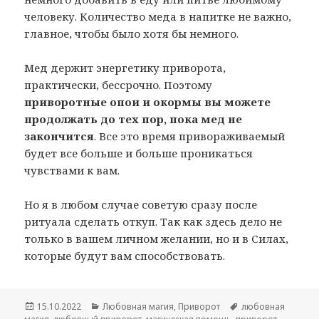
человеку. Количество меда в напитке не важно,
главное, чтобы было хотя бы немного.
Мед держит энергетику приворота,
практически, бессрочно. Поэтому
приворотные опои и окормы вы можете
продолжать до тех пор, пока мед не
закончится
. Все это время привораживаемый
будет все больше и больше проникаться
чувствами к вам.
Но я в любом случае советую сразу после
ритуала сделать откуп. Так как здесь дело не
только в вашем личном желании, но и в Силах,
которые будут вам способствовать.
Опубликовано
Рубрики
Метки
15.10.2022
Любовная магия
,
Приворот
любовная